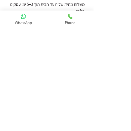
משלוח מהיר: שליח עד הבית תוך 3–5 ימי עסקים 
עלות השילוח: 39 ש"ח בלבד, וחינם בכל רכישה 
WhatsApp
Phone
החזרות והחלפות: ניתן להחליף או להחזיר את 
המוצר בקלות, בתנאי שלא נפתח ונשאר באריזתו 
ניתן לאסוף באופן עצמאי מרחוב השרון 110 אבן 
יהודה, בתיאום מראש.
Mindful Living