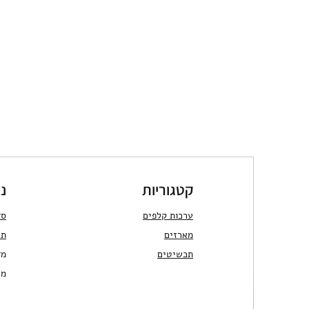
קטגוריות
ני
ערכות קלפים
סד
מארזים
תר
תכשיטים
מד
מש