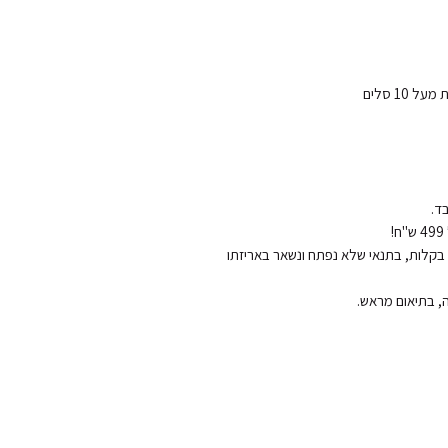
החזרות והחלפות: ניתן להחליף או להחזיר את המוצר בקלות, בתנאי שלא נפתח ונשאר באריזתו 