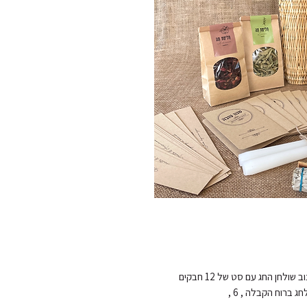
עציץ פרחים בסלסלה מרוקאית , עם ראנר יוטה לעיצוב שולחן החג עם סט של 12 חבקים 