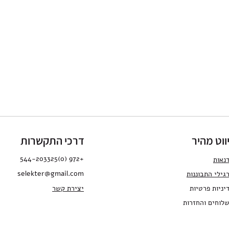
ווט מהיר
דרכי התקשרות
+972 (0)544-203325
נאות
selekter@gmail.com
גילי התבו
ננות
יניות פרטיות
יצירת קשר
לוחים והחזרות