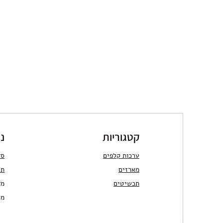
קטגוריות
ני
ערכות קלפים
סד
מארזים
תר
תכשיטים
מד
מש