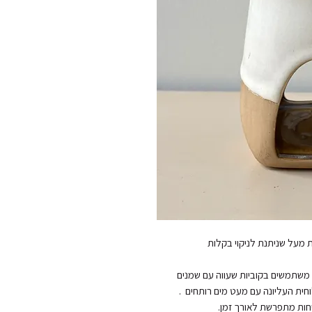
מדליקים נר עגול פשוט בחלק התחתון  ובחלק העליון משתמשים בקוביות שעווה עם שמנים 