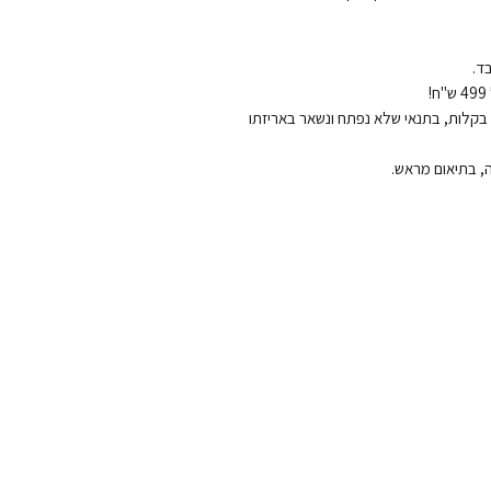
החזרות והחלפות: ניתן להחליף או להחזיר את המוצר בקלות, בתנאי שלא נפתח ונשאר באריזתו 