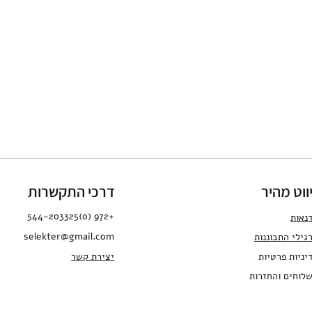
ווט מהיר
דרכי התקשרות
+972 (0)544-203325
נאות
selekter@gmail.com
גילי התבו
ננות
יניות פרטיות
יצירת קשר
לוחים והחזרות