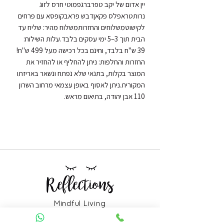
יין אדום של יקב טפרברגפמוטי חרס לזוג 
נרותטראפלס פקאןדבש פראבקופסא עם פרחים 
לקישוטמשלוחים והחזרותמשלוח מהיר: שליח עד 
הבית תוך 3–5 ימי עסקים בלבד.עלות השילוח: 
39 ש"ח בלבד, וחינם בכל רכישה מעל 499 ש"ח!
החזרות והחלפות: ניתן להחליף או להחזיר את 
המוצר בקלות, בתנאי שלא נפתח ונשאר באריזתו 
המקורית.ניתן לאסוף באופן עצמאי מרחוב השרון 
110 אבן יהודה, בתיאום מראש.
Mindful Living