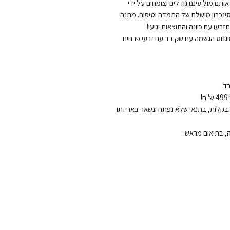
לפעול להגשמתם, על אחת כמה וכמה שאנחנו רואים אותם מול עיננו גודלים וצומחים על ידי 
טיפוחם והשקייתם במו ידינו. הטבע עובד יחד איתנו בסינכרון מושלם של התמדה וטיפוח. מתנה 
בקופסא - כלי אבן לשתילה , אדמה , קופסא לזימון מיגנוט הגשמה עם שק בד עם זרעי פרחים 
החזרות והחלפות: ניתן להחליף או להחזיר את המוצר בקלות, בתנאי שלא נפתח ונשאר באריזתו 