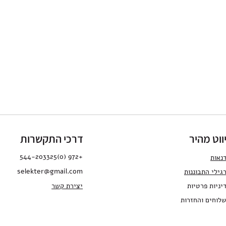
ווט מהיר
דרכי התקשרות
+972 (0)544-203325
נאות
selekter@gmail.com
גילי התבו
ננות
יניות פרטיות
יצירת קשר
לוחים והחזרות