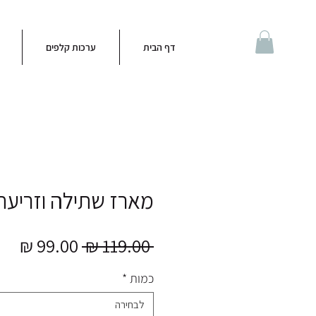
דף הבית
ערכות קלפים
מארז שתילה וזריעת 
מחיר
מחי
 ‏119.00 ‏₪ 
רגיל
מבצ
כמות
*
לבחירה