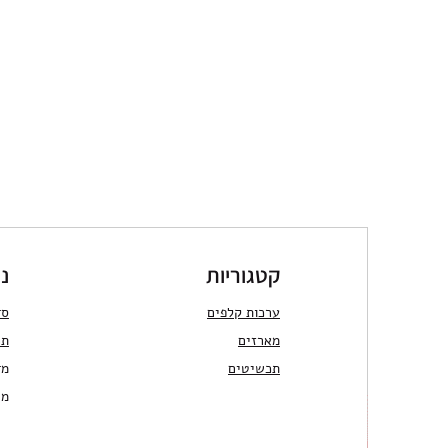
קטגוריות
ני
ערכות קלפים
סד
מארזים
תר
תכשיטים
מד
מש