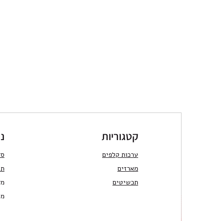
קטגוריות
ני
ערכות קלפים
סד
מארזים
תר
תכשיטים
מד
מש