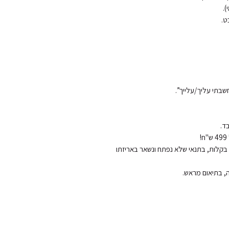
החזרות והחלפות: ניתן להחליף או להחזיר את המוצר בקלות, בתנאי שלא נפתח ונשאר באריזתו 