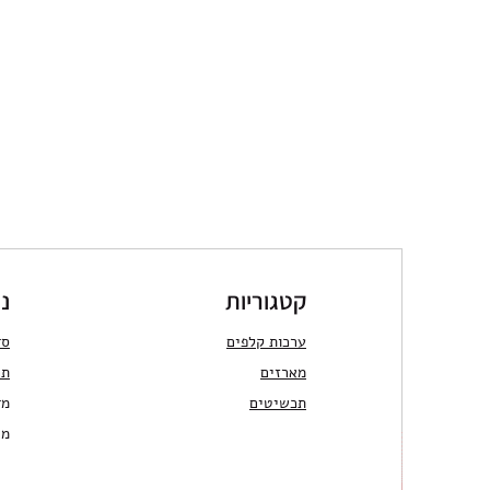
קטגוריות
ני
ערכות קלפים
סד
מארזים
תר
תכשיטים
מד
מש