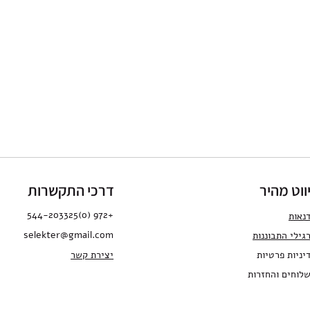
ווט מהיר
דרכי התקשרות
+972 (0)544-203325
נאות
selekter@gmail.com
גילי התבו
ננות
יניות פרטיות
יצירת קשר
לוחים והחזרות