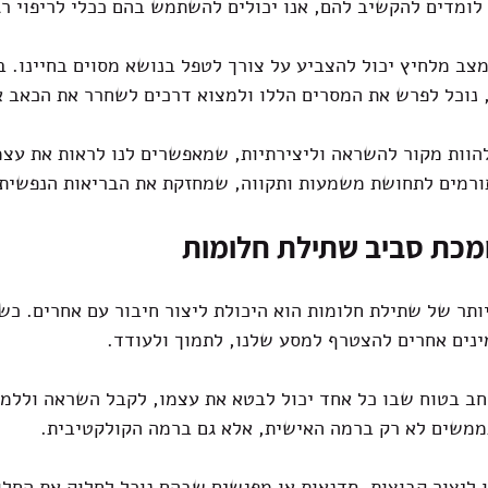
לומדים להקשיב להם, אנו יכולים להשתמש בהם ככלי לריפוי רג
מצב מלחיץ יכול להצביע על צורך לטפל בנושא מסוים בחיינו. 
 נוכל לפרש את המסרים הללו ולמצוא דרכים לשחרר את הכאב א
להוות מקור להשראה וליצירתיות, שמאפשרים לנו לראות את עצמ
תורמים לתחושת משמעות ותקווה, שמחזקת את הבריאות הנפשית.
ומכת סביב שתילת חלומות
ותר של שתילת חלומות הוא היכולת ליצור חיבור עם אחרים. כש
ינים אחרים להצטרף למסע שלנו, לתמוך ולעודד.
ב בטוח שבו כל אחד יכול לבטא את עצמו, לקבל השראה וללמוד
משים לא רק ברמה האישית, אלא גם ברמה הקולקטיבית.
ו ליצור קבוצות, סדנאות או מפגשים שבהם נוכל לחלוק את החלו