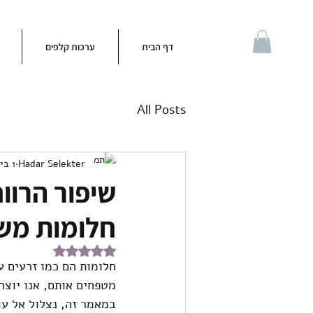
דף הבית
ערכות קלפים
All Posts
Hadar Selekter
1 ביוני
שיפור הרוו
חלומות מש
דירוג של NaN מתוך 5 כוכבים
חלומות הם כמו זרעים ע
מטפחים אותם, אנו יוצר
במאמר זה, נצלול אל עו