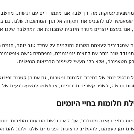
מושפעת עמוקות מהדרך שבה אנו מתמודדים עם רגשות, מחשבות
שמאפשר לנו להכניס אור ותקווה אל תוך המחשבות שלנו, גם בז
 אנו בעצם יוצרים מטרה חיובית שמכוונת את המחשבה שלנו אל
 שמגדירים לעצמם מטרות וחולמים על עתיד טוב יותר, חווים פ
מודד טוב יותר עם לחצים יומיומיים, ומפתחים גישה אופטימית י
רק מטאפורה, אלא כלי מעשי לשיפור הבריאות הנפשית.
 תרגול יומי של כתיבת חלומות ומטרות, גם אם הן קטנות ופשוטו
נות חדשה, לשפר קשרים חברתיים, או פשוט למצוא רגעים של ש
ת חלומות בחיי היומיום
ת בחיינו אינה מסובכת, אך היא דורשת מודעות ומסירות. נתחי
שים זמן לעצמנו, להקשיב לרצונות הפנימיים שלנו ולתת להם מק