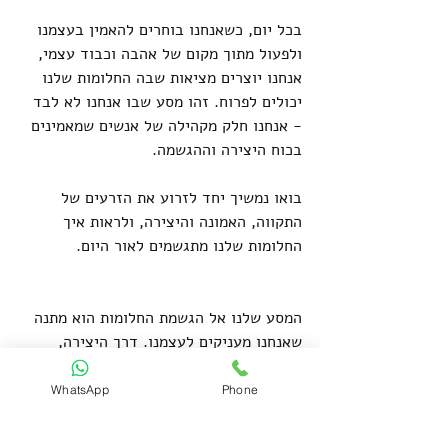
בכל יום, כשאנחנו בוחרים להאמין בעצמנו 
ולפעול מתוך מקום של אהבה וכבוד עצמי, 
אנחנו יוצרים מציאות שבה החלומות שלנו 
יכולים לפרוח. זהו מסע שבו אנחנו לא לבד 
- אנחנו חלק מקהילה של אנשים שמאמינים 
בכוח היצירה וההגשמה.
בואו נמשיך יחד לזרוע את הזרעים של 
התקווה, האמונה והיצירה, ולראות איך 
החלומות שלנו מתגשמים לאור היום.
המסע שלנו אל הגשמת החלומות הוא מתנה 
שאנחנו מעניקים לעצמנו. דרך היצירה, 
ההשראה והמחויבות, אנחנו יוצרים חיים 
מלאים משמעות, שמחה וצמיחה. שתילת 
WhatsApp
Phone
החלומות היא הצעד הראשון בדרך הזו - 
צעד שמוביל אותנו אל עתיד שבו כל חלום 